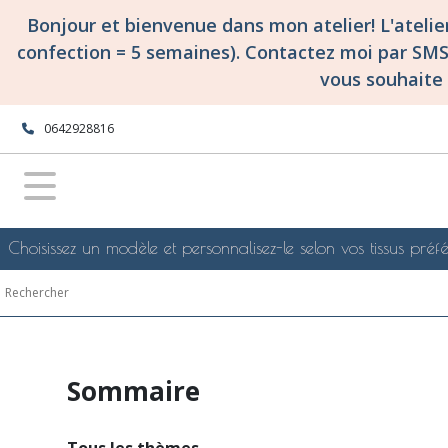
Bonjour et bienvenue dans mon atelier! L'ateli
confection = 5 semaines). Contactez moi par SM
vous souhaite 
0642928816
Choisissez un modèle et personnalisez-le selon vos tissus préfé
Sommaire