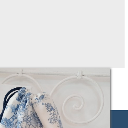
en 1! personnalisable avec broderie, tissus au choix!
À partir de
32
€