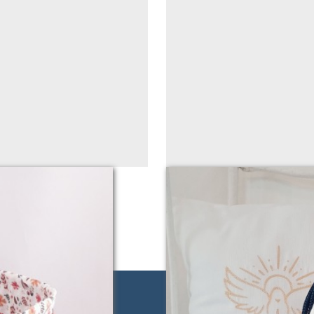
oux!
Sac baluchon Jules 2 