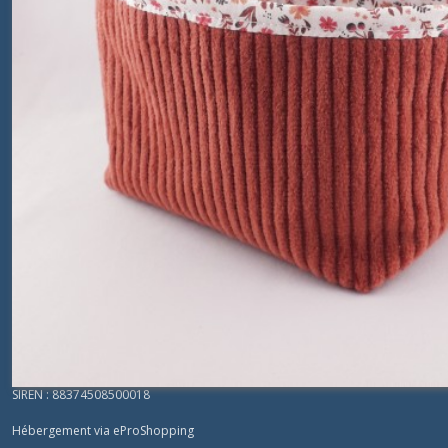
Navigation
Accueil
Catalogue
Contact
Qui sommes nous ?
Conditions générales de vente
Créez votre liste de naissance!
La broderie en appliqué: qu'est ce que c'est ?
Programme de Fidélité
Mentions légales
Ce site est édité par Atelier Jules et Alice (EI).
SIREN : 88374508500018
Hébergement via eProShopping