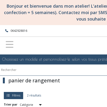
Fermer
Bonjour et bienvenue dans mon atelier! L'ateli
confection = 5 semaines). Contactez moi par SM
vous souhaite 
FILTRES
Tous
0642928816
les
produits
Confections
surmesure
et
personnalisées
Choisissez un modèle et personnalisez-le selon vos tissus préfé
pour
toute
la
famille!
panier de rangement
PANIER
ET
LINGETTES
LAVABLES
Filtres
2 résultats
Trier par