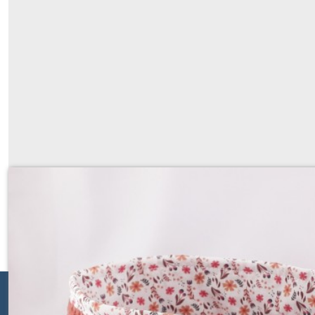
panier P'tit Jules en velours, tout d
À partir de
17
€
Paiements sécurisés