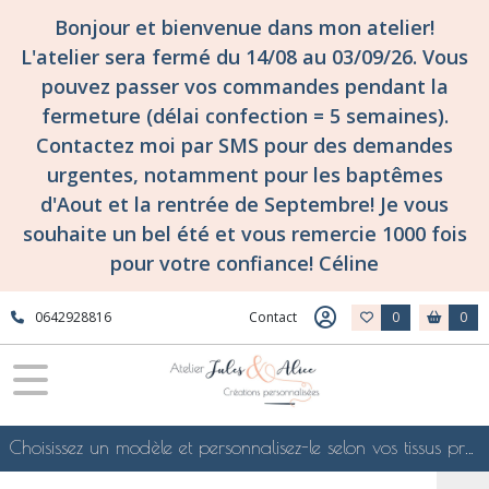
Bonjour et bienvenue dans mon atelier!
L'atelier sera fermé du 14/08 au 03/09/26. Vous
pouvez passer vos commandes pendant la
fermeture (délai confection = 5 semaines).
Contactez moi par SMS pour des demandes
urgentes, notamment pour les baptêmes
d'Aout et la rentrée de Septembre! Je vous
souhaite un bel été et vous remercie 1000 fois
pour votre confiance! Céline
0642928816
Contact
0
0
Choisissez un modèle et personnalisez-le selon vos tissus préférés de mes collections en ligne, je le confectionnerai selon vos souhaits