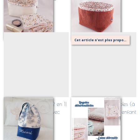
lavables
tout doux!
À partir de
34
€
À partir de
17
€
Cet article n'est plus proposé, retournez au menu principal ou contactez moi!
Sac baluchon Jules 2 en 1!
débarbouillettes lavables (à
personnalisable avec
l'unité ou en lot) pour enfant
broderie, tissus au choix!
À partir de
32
€
Sur demande