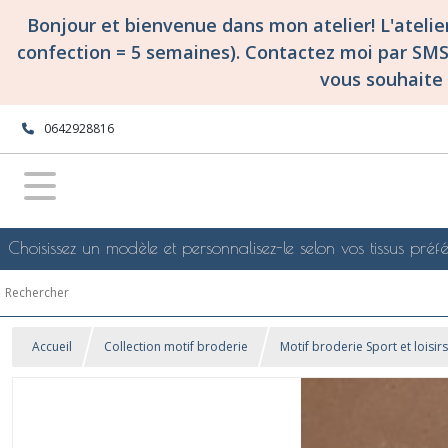
Bonjour et bienvenue dans mon atelier! L'ateli
confection = 5 semaines). Contactez moi par SM
vous souhaite 
0642928816
Choisissez un modèle et personnalisez-le selon vos tissus préfé
Accueil
Collection motif broderie
Motif broderie Sport et loisirs