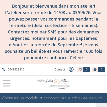
Fermer
Bonjour et bienvenue dans mon atelier!
L'atelier sera fermé du 14/08 au 03/09/26. Vous
pouvez passer vos commandes pendant la
FILTRES
fermeture (délai confection = 5 semaines).
Tous
Contactez moi par SMS pour des demandes
les
urgentes, notamment pour les baptêmes
produits
d'Aout et la rentrée de Septembre! Je vous
Collection
motif
souhaite un bel été et vous remercie 1000 fois
broderie
pour votre confiance! Céline
Motif
broderie
Sport
0642928816
Contact
0
0
et
loisirs
Farniente,
été
(2)
Choisissez un modèle et personnalisez-le selon vos tissus préférés de mes collections en ligne, je le confectionnerai selon vos souhaits
Sport