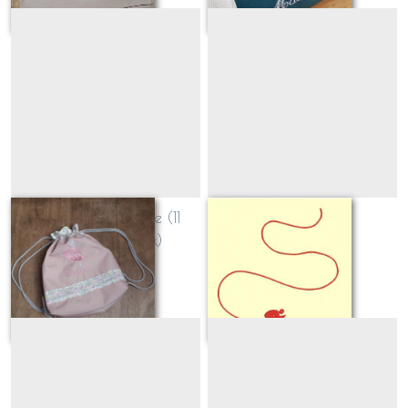
Danseuse / Ballerine (11
skieur
designs au choix)
Sur demande
Sur demande