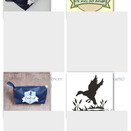
Blason SPORT avec prénom
Canard en vol (silhouette)
JUDO (appliqué)
Sur demande
Sur demande