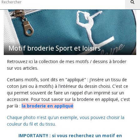
(19)
Chasse
et
pêche
(3)
Motif broderie Sport et loisirs
Musique,
Théatre
(2)
Retrouvez ici la collection de mes motifs / dessins à broder
sur vos articles.
Certains motifs, sont dits en "appliqué" : j'insère un tissu de
Afficher
coton (uni ou à motifs) à l'intérieur du dessin choisi. C'est ce
les
qui permet souvent de faire un rappel d'un imprimé sur un
résultats
accessoire. Pour tout savoir sur la broderie en appliqué, c'est
par là :
la broderie en appliqué
Chaque photo n'est qu'un exemple, vous pouvez choisir la
couleur du fil et du tissu.
IMPORTANT!! : si vous recherchez un motif en