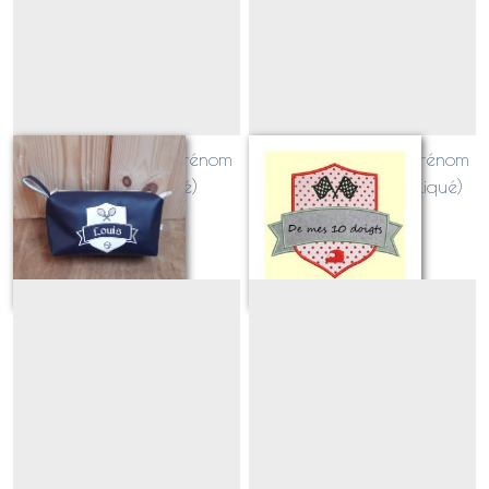
Blason SPORT avec prénom
Blason SPORT avec prénom
TENNIS (appliqué)
PILOTE CIRCUIT (appliqué)
Sur demande
Sur demande