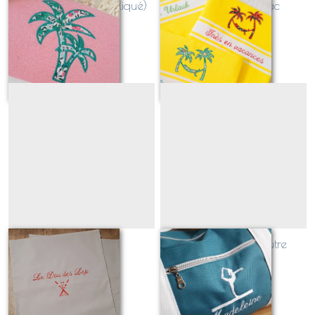
Palmier double (appliqué)
Palmiers et Hamac
(appliqué)
Sur demande
Sur demande
skis vintage
Gymnaste sur poutre
(silhouette)
Sur demande
Sur demande