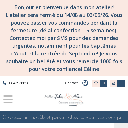
Bonjour et bienvenue dans mon atelier!
L'atelier sera fermé du 14/08 au 03/09/26. Vous
pouvez passer vos commandes pendant la
fermeture (délai confection = 5 semaines).
Contactez moi par SMS pour des demandes
urgentes, notamment pour les baptêmes
d'Aout et la rentrée de Septembre! Je vous
souhaite un bel été et vous remercie 1000 fois
pour votre confiance! Céline
0642928816
Contact
0
0
Choisissez un modèle et personnalisez-le selon vos tissus préférés de mes collections en ligne, je le confectionnerai selon vos souhaits