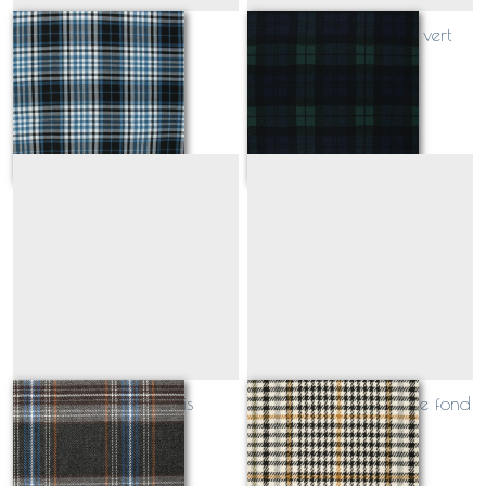
PERTH bleu
BARNET bleu nuit / vert
Sur demande
Sur demande
écossais bleu gris
écossais noir moutarde fond
écru
Sur demande
Sur demande