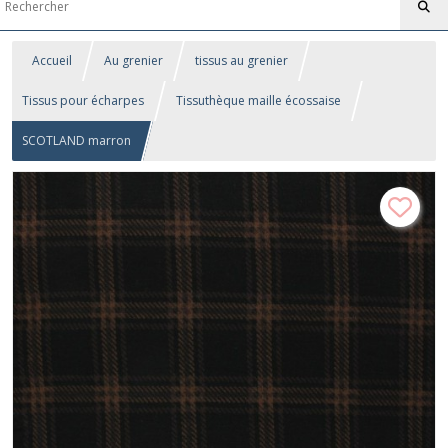
Accueil
Au grenier
tissus au grenier
Tissus pour écharpes
Tissuthèque maille écossaise
SCOTLAND marron