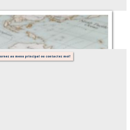
carte du monde ciel
Sur demande
tournez au menu principal ou contactez moi!