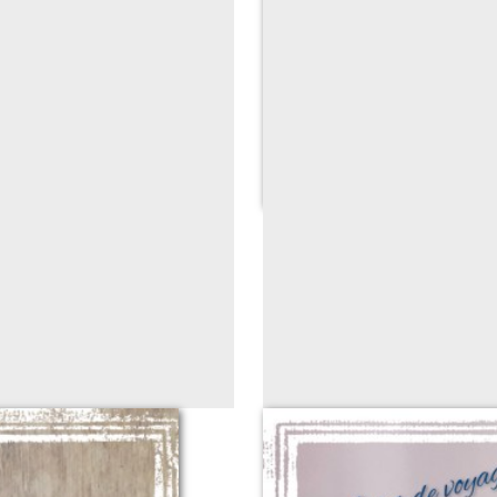
oches
Jule