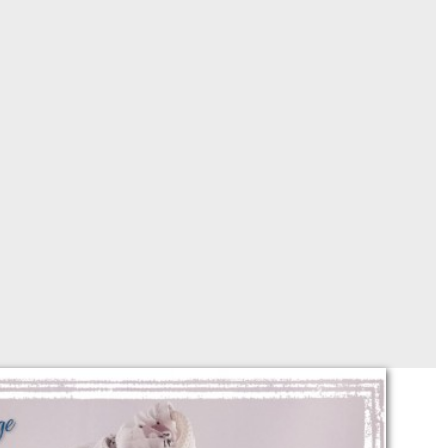
s de voyage! (idéal dans la valise!)
Sur demande