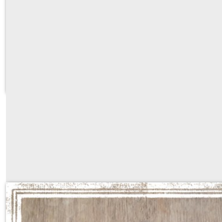
protège passeport individuel multip
Sur demande