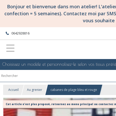
Bonjour et bienvenue dans mon atelier! L'ateli
confection = 5 semaines). Contactez moi par SM
vous souhaite 
0642928816
Choisissez un modèle et personnalisez-le selon vos tissus préfé
Accueil
Au grenier
cabanes de plage bleu et rouge
Cet article n'est plus proposé, retournez au menu principal ou contactez m