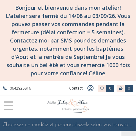
Bonjour et bienvenue dans mon atelier!
L'atelier sera fermé du 14/08 au 03/09/26. Vous
pouvez passer vos commandes pendant la
fermeture (délai confection = 5 semaines).
Contactez moi par SMS pour des demandes
urgentes, notamment pour les baptêmes
d'Aout et la rentrée de Septembre! Je vous
souhaite un bel été et vous remercie 1000 fois
pour votre confiance! Céline
0642928816
Contact
0
0
Choisissez un modèle et personnalisez-le selon vos tissus préférés de mes collections en ligne, je le confectionnerai selon vos souhaits