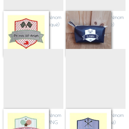
Blason SPORT avec prénom
Blason SPORT avec prénom
PILOTE CIRCUIT (appliqué)
TENNIS (appliqué)
Sur demande
Sur demande
Blason SPORT avec prénom
Blason SPORT avec prénom
TENNIS DE TABLE / PING
ESCRIME (appliqué)