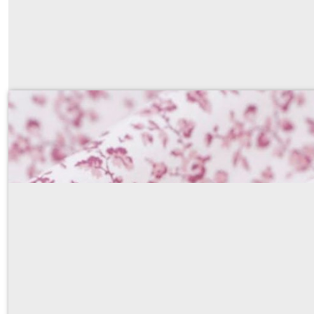
NINON rose
Sur demande