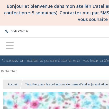
Bonjour et bienvenue dans mon atelier! L'ateli
confection = 5 semaines). Contactez moi par SM
vous souhaite 
0642928816
Choisissez un modèle et personnalisez-le selon vos tissus préfé
Accueil
Tissuthèques - les collections de tissus d'atelier Jules & Alice 