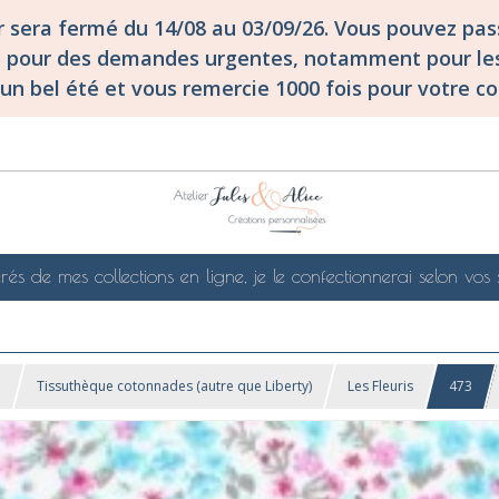
er sera fermé du 14/08 au 03/09/26. Vous pouvez p
S pour des demandes urgentes, notamment pour les
un bel été et vous remercie 1000 fois pour votre co
rés de mes collections en ligne, je le confectionnerai selon vos 
!
Tissuthèque cotonnades (autre que Liberty)
Les Fleuris
473