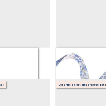
oi!
Cet article n'est plus proposé, re