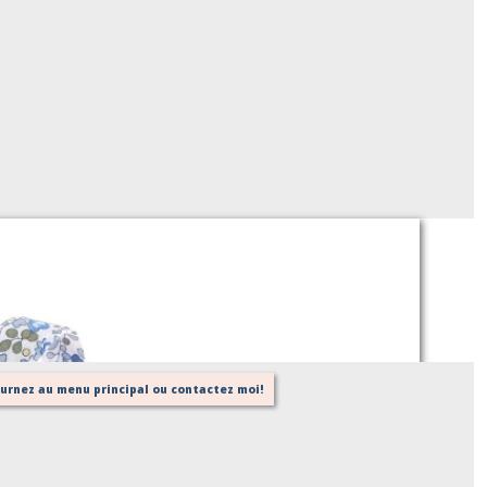
Biais Liberty Eloise blue forest
Sur demande
tournez au menu principal ou contactez moi!