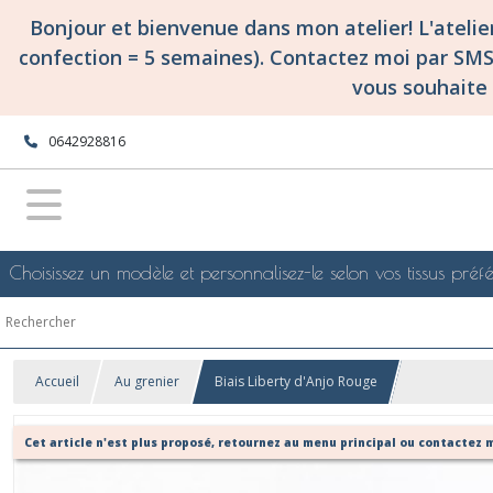
Bonjour et bienvenue dans mon atelier! L'ateli
confection = 5 semaines). Contactez moi par SM
vous souhaite 
0642928816
Choisissez un modèle et personnalisez-le selon vos tissus préfé
Accueil
Au grenier
Biais Liberty d'Anjo Rouge
Cet article n'est plus proposé, retournez au menu principal ou contactez m