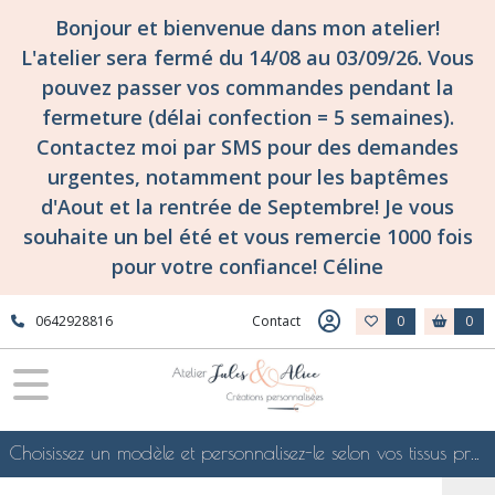
Bonjour et bienvenue dans mon atelier!
L'atelier sera fermé du 14/08 au 03/09/26. Vous
pouvez passer vos commandes pendant la
fermeture (délai confection = 5 semaines).
Contactez moi par SMS pour des demandes
urgentes, notamment pour les baptêmes
d'Aout et la rentrée de Septembre! Je vous
souhaite un bel été et vous remercie 1000 fois
pour votre confiance! Céline
0642928816
Contact
0
0
Choisissez un modèle et personnalisez-le selon vos tissus préférés de mes collections en ligne, je le confectionnerai selon vos souhaits