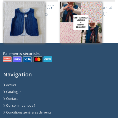
Gilet de berger "Ptit BOY"
Gilet de berger Velours et
Velours et rayures
Liberty "CLASSIQUE"
Sur demande
Sur demande
Paiements sécurisés
Navigation
Accueil
Catalogue
Contact
Qui sommes nous ?
Conditions générales de vente