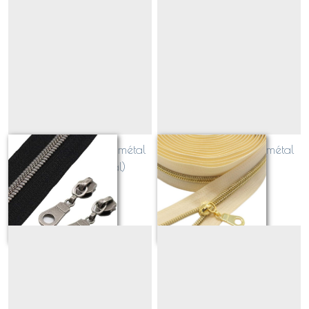
bordure NOIRE _ zip métal
bordure ECRUE _ zip métal
ACIER (gun métal)
OR
Sur demande
Sur demande