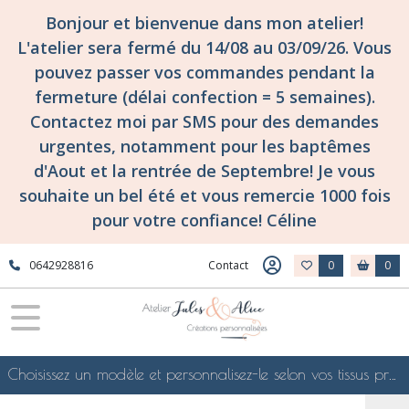
Bonjour et bienvenue dans mon atelier!
L'atelier sera fermé du 14/08 au 03/09/26. Vous
pouvez passer vos commandes pendant la
fermeture (délai confection = 5 semaines).
Contactez moi par SMS pour des demandes
urgentes, notamment pour les baptêmes
d'Aout et la rentrée de Septembre! Je vous
souhaite un bel été et vous remercie 1000 fois
pour votre confiance! Céline
0642928816
Contact
0
0
Choisissez un modèle et personnalisez-le selon vos tissus préférés de mes collections en ligne, je le confectionnerai selon vos souhaits