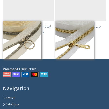
bordure ECRUE _ zip métal
bordure BLANCHE_ zip
LAITON ANTIQUE
métal OR
Sur demande
Sur demande
Paiements sécurisés
Navigation
Accueil
Catalogue