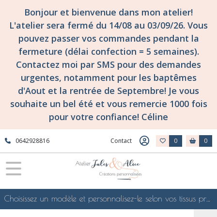
Bonjour et bienvenue dans mon atelier!
L'atelier sera fermé du 14/08 au 03/09/26. Vous
pouvez passer vos commandes pendant la
fermeture (délai confection = 5 semaines).
Contactez moi par SMS pour des demandes
urgentes, notamment pour les baptêmes
d'Aout et la rentrée de Septembre! Je vous
souhaite un bel été et vous remercie 1000 fois
pour votre confiance! Céline
0642928816
Contact
0
0
Choisissez un modèle et personnalisez-le selon vos tissus préférés de mes collections en ligne, je le confectionnerai selon vos souhaits