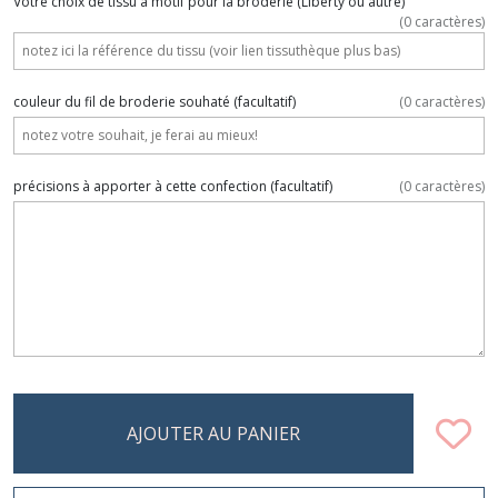
Votre choix de tissu à motif pour la broderie (Liberty ou autre)
(
0
caractères)
couleur du fil de broderie souhaté
(facultatif)
(
0
caractères)
précisions à apporter à cette confection
(facultatif)
(
0
caractères)
AJOUTER AU PANIER