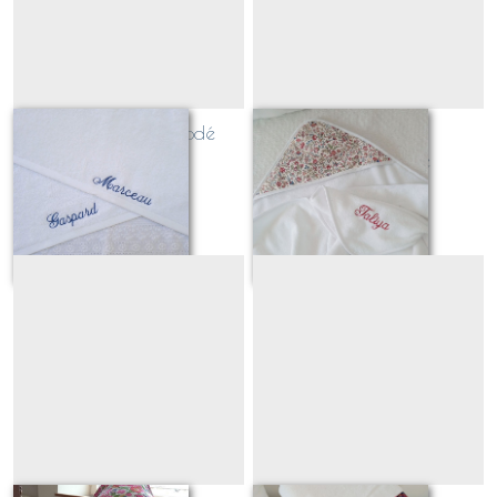
linge de toilette brodé
Cape de bain
prénom
personnalisable
À partir de
19
€
À partir de
36
€