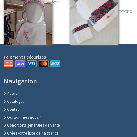
Cape de bain LIBERTY
linge de toilette à
personnalisable
personnaliser avec broderie
(serviette + gant)
À partir de
51
€
À partir de
40
€
Paiements sécurisés
Navigation
Accueil
Catalogue
Contact
Qui sommes nous ?
Conditions générales de vente
Créez votre liste de naissance!