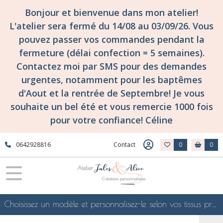
Bonjour et bienvenue dans mon atelier!
L'atelier sera fermé du 14/08 au 03/09/26. Vous
pouvez passer vos commandes pendant la
fermeture (délai confection = 5 semaines).
Contactez moi par SMS pour des demandes
urgentes, notamment pour les baptêmes
d'Aout et la rentrée de Septembre! Je vous
souhaite un bel été et vous remercie 1000 fois
pour votre confiance! Céline
0642928816
Contact
0
0
Choisissez un modèle et personnalisez-le selon vos tissus préférés de mes collections en ligne, je le confectionnerai selon vos souhaits