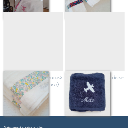
linge de toilette personnalisé
linge de toilette brodé dessin
avec frise (tissu au choix)
À partir de
23
€
À partir de
22
€
Paiements sécurisés