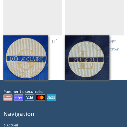
Sac polochon "COUPLE"
Sac polochon "HAPPY
personnalisable
FAMILY" personnalisable
À partir de
95
€
À partir de
95
€
Paiements sécurisés
Navigation
Accueil