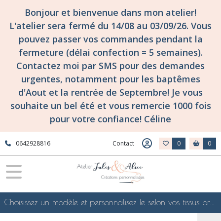
Bonjour et bienvenue dans mon atelier!
L'atelier sera fermé du 14/08 au 03/09/26. Vous
pouvez passer vos commandes pendant la
fermeture (délai confection = 5 semaines).
Contactez moi par SMS pour des demandes
urgentes, notamment pour les baptêmes
d'Aout et la rentrée de Septembre! Je vous
souhaite un bel été et vous remercie 1000 fois
pour votre confiance! Céline
0642928816
Contact
0
0
Choisissez un modèle et personnalisez-le selon vos tissus préférés de mes collections en ligne, je le confectionnerai selon vos souhaits