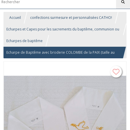
Accueil
confections surmesure et personnalisées CATHO!
Echarpes et Capes pour les sacrements du baptême, communion ou
confirmation
Echarpes de baptême
Echarpe de Baptême avec broderie COLOMBE de la PAIX (taille au
choix)