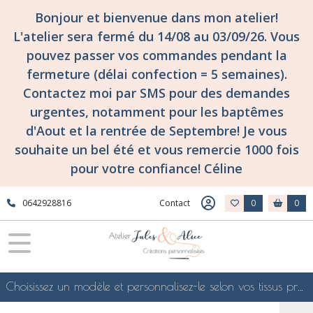
Bonjour et bienvenue dans mon atelier!
L'atelier sera fermé du 14/08 au 03/09/26. Vous
pouvez passer vos commandes pendant la
fermeture (délai confection = 5 semaines).
Contactez moi par SMS pour des demandes
urgentes, notamment pour les baptêmes
d'Aout et la rentrée de Septembre! Je vous
souhaite un bel été et vous remercie 1000 fois
pour votre confiance! Céline
0642928816
Contact
0
0
Choisissez un modèle et personnalisez-le selon vos tissus préférés de mes collections en ligne, je le confectionnerai selon vos souhaits