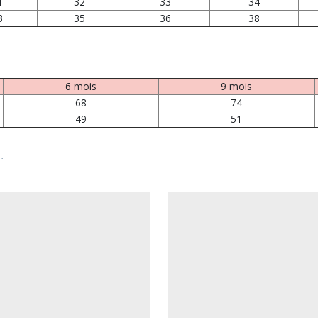
1
32
33
34
3
35
36
38
6 mois
9 mois
68
74
49
51
r