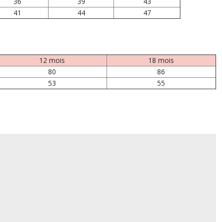
36
39
43
41
44
47
12 mois
18 mois
80
86
53
55