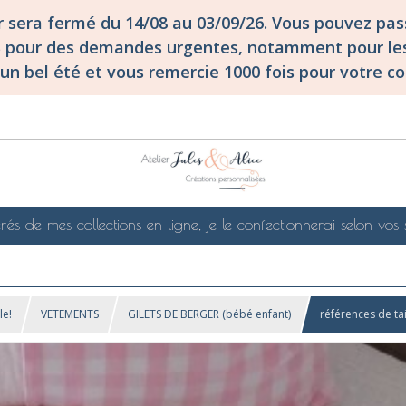
er sera fermé du 14/08 au 03/09/26. Vous pouvez p
S pour des demandes urgentes, notamment pour les
un bel été et vous remercie 1000 fois pour votre co
rés de mes collections en ligne, je le confectionnerai selon vos 
le!
VETEMENTS
GILETS DE BERGER (bébé enfant)
références de ta