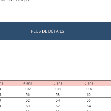
PLUS DE DÉTAILS
ns
4 ans
5 ans
6 ans
4
102
108
114
4
56
58
60
0
52
54
56
8
60
62
64