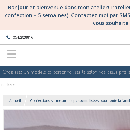
Bonjour et bienvenue dans mon atelier! L'ateli
confection = 5 semaines). Contactez moi par SM
vous souhaite 
0642928816
Choisissez un modèle et personnalisez-le selon vos tissus préfé
Accueil
Confections surmesure et personnalisées pour toute la famil