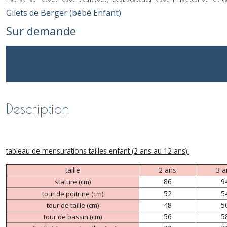
Gilets de Berger (bébé Enfant)
Sur demande
Description
tableau de mensurations tailles enfant (2 ans au 12 ans):
taille
2 ans
3 a
86
9
stature (cm)
52
5
tour de poitrine (cm)
48
5
tour de taille (cm)
56
5
tour de bassin (cm)