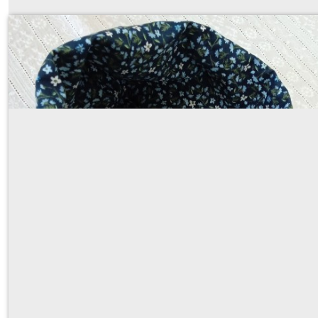
cape en velours côtelé / longueur TAILLE (Doublure au choix! 
À partir de
51
€