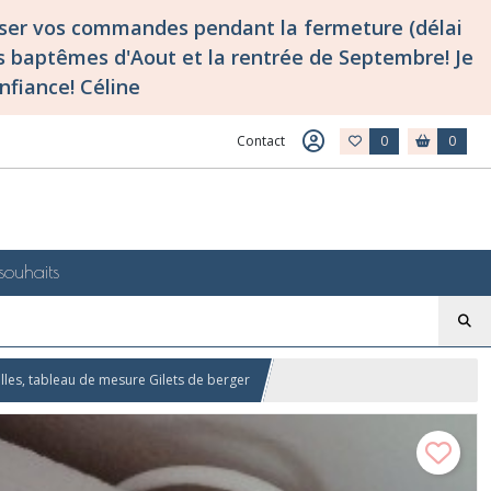
asser vos commandes pendant la fermeture (délai
 baptêmes d'Aout et la rentrée de Septembre! Je
nfiance! Céline
Contact
0
0
souhaits
illes, tableau de mesure Gilets de berger