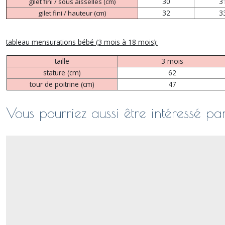
30
3
gilet fini / sous aisselles (cm)
32
3
gilet fini / hauteur (cm)
tableau mensurations bébé (3 mois à 18 mois):
taille
3 mois
stature (cm)
62
tour de poitrine (cm)
47
Vous pourriez aussi être intéressé pa