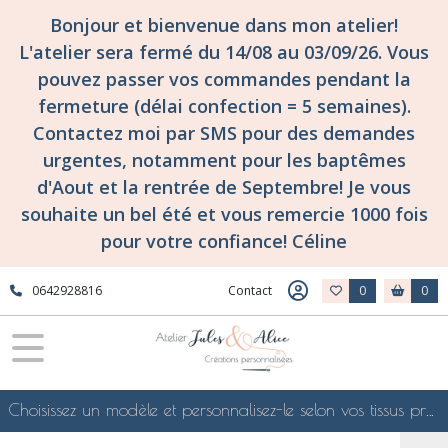
Bonjour et bienvenue dans mon atelier!
L'atelier sera fermé du 14/08 au 03/09/26. Vous
pouvez passer vos commandes pendant la
fermeture (délai confection = 5 semaines).
Contactez moi par SMS pour des demandes
urgentes, notamment pour les baptêmes
d'Aout et la rentrée de Septembre! Je vous
souhaite un bel été et vous remercie 1000 fois
pour votre confiance! Céline
0642928816
Contact
0
0
Choisissez un modèle et personnalisez-le selon vos tissus préférés de mes collections en ligne, je le confectionnerai selon vos souhaits