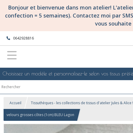
Bonjour et bienvenue dans mon atelier! L'ateli
confection = 5 semaines). Contactez moi par SM
vous souhaite 
0642928816
Choisissez un modèle et personnalisez-le selon vos tissus préfé
Accueil
Tissuthèques - les collections de tissus d'atelier Jules & Alice 
velours grosses côtes (1cm) BLEU Lagon