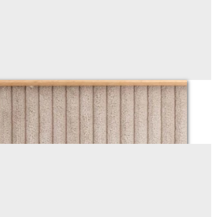
lours grosses côtes (1cm) BEIGE LIN
Sur demande