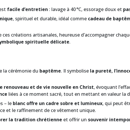
 est
facile d’entretien
: lavage à 40 °C, essorage doux et
pa
nique
, spirituel et durable, idéal comme
cadeau de baptêm
 ces créations artisanales, heureuse d’accompagner chaque
ymbolique spirituelle délicate
.
 de la cérémonie du
baptême
. Il symbolise
la pureté, l’inno
e renouveau et de vie nouvelle en Christ
, évoquant l’ef
ance
liées à ce moment sacré, tout en mettant en valeur la di
s – le
blanc offre un cadre sobre et lumineux
, qui peut êt
ce et le raffinement de ce vêtement unique.
rer la tradition chrétienne
et offrir un
souvenir intempo