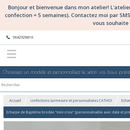
Bonjour et bienvenue dans mon atelier! L'ateli
confection = 5 semaines). Contactez moi par SM
vous souhaite 
0642928816
Choisissez un modèle et personnalisez-le selon vos tissus préfé
Accueil
confections surmesure et personnalisées CATHO!
Echa
Echarpe de Baptême brodée "mini croix" (personnalisable avec date et pr