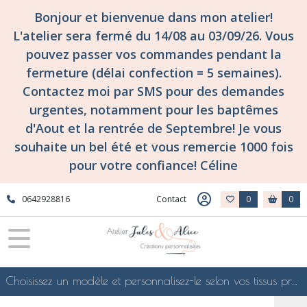
Bonjour et bienvenue dans mon atelier!
L'atelier sera fermé du 14/08 au 03/09/26. Vous
pouvez passer vos commandes pendant la
fermeture (délai confection = 5 semaines).
Contactez moi par SMS pour des demandes
urgentes, notamment pour les baptêmes
d'Aout et la rentrée de Septembre! Je vous
souhaite un bel été et vous remercie 1000 fois
pour votre confiance! Céline
0642928816
Contact
0
0
Choisissez un modèle et personnalisez-le selon vos tissus préférés de mes collections en ligne, je le confectionnerai selon vos souhaits