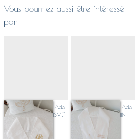
Vous pourriez aussi être intéressé
par
Echarpe de Baptême Ado
Echarpe de Baptême Ado
Adulte brodée "CHRISME"
Adulte brodée "MINI
(personnalisable avec date
CROIX" (personnalisable
À partir de
29
€
À partir de
23
€
et prénom)
avec date et prénom)