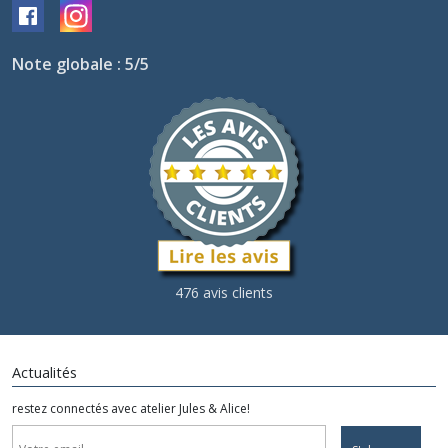
PHOEBE
(4)
Note globale : 5/5
Les
THEO
(2)
Les
D'ANJO
(2)
LES
476 avis clients
AMELIE
(1)
Actualités
Les
ADELADJA
restez connectés avec atelier Jules & Alice!
(2)