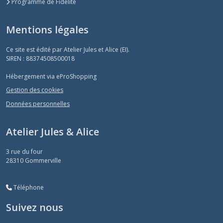
Programme de Fidélité
Les
Mentions légales
CIARA
(2)
Ce site est édité par Atelier Jules et Alice (EI).
SIREN : 88374508500018
Les
Hébergement via eProShopping
THORPE
HILL
Gestion des cookies
(3)
Données personnelles
Les
Atelier Jules & Alice
MITSI
(1)
3 rue du four
28310
Gommerville
Les
CAPEL
Téléphone
(4)
Suivez nous
Les