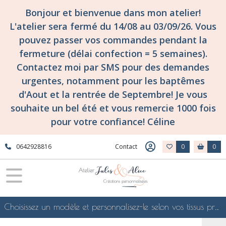
Fermer
Bonjour et bienvenue dans mon atelier!
L'atelier sera fermé du 14/08 au 03/09/26. Vous
pouvez passer vos commandes pendant la
FILTRES
fermeture (délai confection = 5 semaines).
Tous
Contactez moi par SMS pour des demandes
les
urgentes, notamment pour les baptêmes
produits
d'Aout et la rentrée de Septembre! Je vous
Tissuthèques
-
souhaite un bel été et vous remercie 1000 fois
les
pour votre confiance! Céline
collections
de
tissus
0642928816
Contact
0
0
d'atelier
Jules
&
Alice
!
Tissuthèque
Choisissez un modèle et personnalisez-le selon vos tissus préférés de mes collections en ligne, je le confectionnerai selon vos souhaits
Tissus
Liberty
of