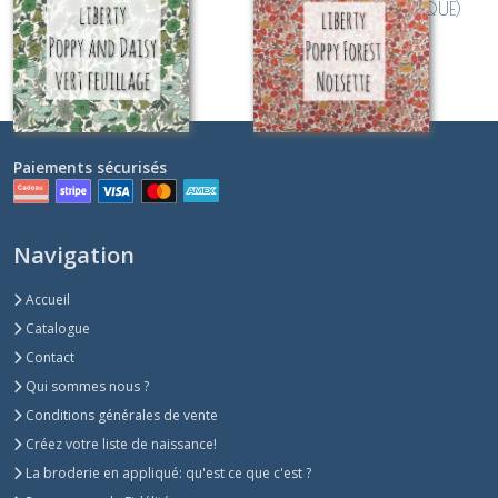
(CLASSIQUE)
NOISETTE (CLASSIQUE)
Les
Sur demande
Sur demande
ELOISE
(2)
Les
FELICITE
Paiements sécurisés
(3)
Navigation
Les
KATIE
AND
Accueil
MILLIE
Catalogue
(1)
Contact
Qui sommes nous ?
Les
Conditions générales de vente
POPPY
AND
Créez votre liste de naissance!
DAISY
La broderie en appliqué: qu'est ce que c'est ?
(2)