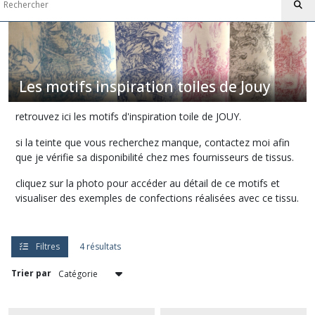
Liberty)
Les
motifs
inspiration
toiles
de
Les motifs inspiration toiles de Jouy
Jouy
retrouvez ici les motifs d'inspiration toile de JOUY.
Afficher
si la teinte que vous recherchez manque, contactez moi afin
les
que je vérifie sa disponibilité chez mes fournisseurs de tissus.
résultats
cliquez sur la photo pour accéder au détail de ce motifs et
visualiser des exemples de confections réalisées avec ce tissu.
Filtres
4 résultats
Trier par