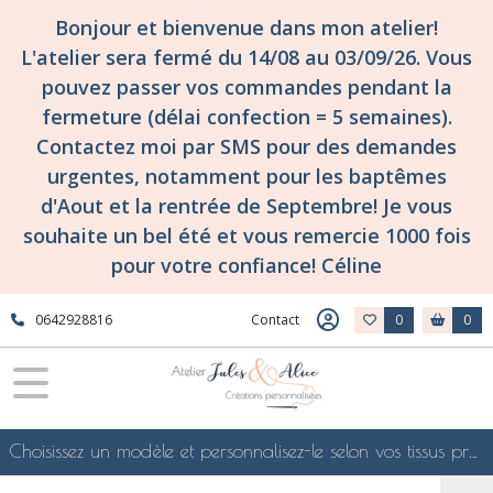
Fermer
Bonjour et bienvenue dans mon atelier!
L'atelier sera fermé du 14/08 au 03/09/26. Vous
pouvez passer vos commandes pendant la
FILTRES
fermeture (délai confection = 5 semaines).
Tous
Contactez moi par SMS pour des demandes
les
urgentes, notamment pour les baptêmes
produits
d'Aout et la rentrée de Septembre! Je vous
Tissuthèques
-
souhaite un bel été et vous remercie 1000 fois
les
pour votre confiance! Céline
collections
de
tissus
0642928816
Contact
0
0
d'atelier
Jules
&
Alice
!
Tissuthèque
Choisissez un modèle et personnalisez-le selon vos tissus préférés de mes collections en ligne, je le confectionnerai selon vos souhaits
cotonnades
(autre
que