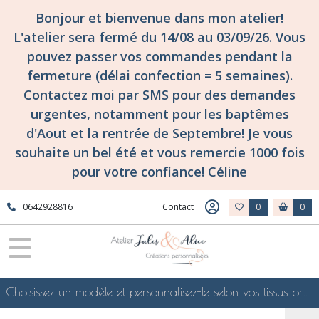
Fermer
Bonjour et bienvenue dans mon atelier!
L'atelier sera fermé du 14/08 au 03/09/26. Vous
pouvez passer vos commandes pendant la
FILTRES
fermeture (délai confection = 5 semaines).
Tous
Contactez moi par SMS pour des demandes
les
urgentes, notamment pour les baptêmes
produits
d'Aout et la rentrée de Septembre! Je vous
confections
surmesure
souhaite un bel été et vous remercie 1000 fois
et
pour votre confiance! Céline
personnalisées
CATHO!
suspensions
0642928816
Contact
0
0
religieuses
personnalisables
Afficher
les
Choisissez un modèle et personnalisez-le selon vos tissus préférés de mes collections en ligne, je le confectionnerai selon vos souhaits
résultats