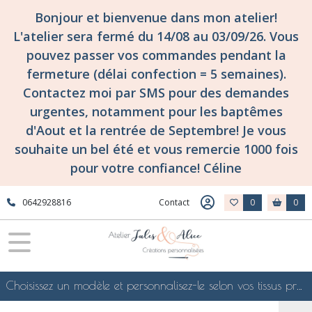
Bonjour et bienvenue dans mon atelier!
L'atelier sera fermé du 14/08 au 03/09/26. Vous
pouvez passer vos commandes pendant la
fermeture (délai confection = 5 semaines).
Contactez moi par SMS pour des demandes
urgentes, notamment pour les baptêmes
d'Aout et la rentrée de Septembre! Je vous
souhaite un bel été et vous remercie 1000 fois
pour votre confiance! Céline
0642928816
Contact
0
0
Choisissez un modèle et personnalisez-le selon vos tissus préférés de mes collections en ligne, je le confectionnerai selon vos souhaits