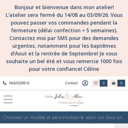
Bonjour et bienvenue dans mon atelier!
L'atelier sera fermé du 14/08 au 03/09/26. Vous
pouvez passer vos commandes pendant la
fermeture (délai confection = 5 semaines).
Contactez moi par SMS pour des demandes
urgentes, notamment pour les baptêmes
d'Aout et la rentrée de Septembre! Je vous
souhaite un bel été et vous remercie 1000 fois
pour votre confiance! Céline
0642928816
Contact
0
0
Choisissez un modèle et personnalisez-le selon vos tissus préférés de mes collections en ligne, je le confectionnerai selon vos souhaits