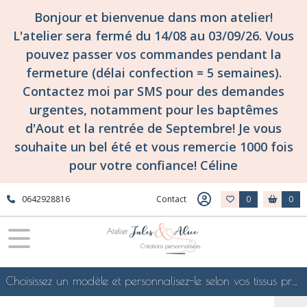
Bonjour et bienvenue dans mon atelier!
L'atelier sera fermé du 14/08 au 03/09/26. Vous
pouvez passer vos commandes pendant la
fermeture (délai confection = 5 semaines).
Contactez moi par SMS pour des demandes
urgentes, notamment pour les baptêmes
d'Aout et la rentrée de Septembre! Je vous
souhaite un bel été et vous remercie 1000 fois
pour votre confiance! Céline
0642928816
Contact
0
0
Choisissez un modèle et personnalisez-le selon vos tissus préférés de mes collections en ligne, je le confectionnerai selon vos souhaits