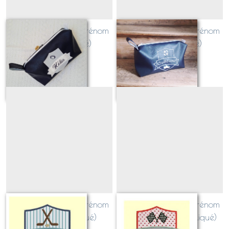
Blason SPORT avec prénom
Blason SPORT avec prénom
RUGBY (appliqué)
FOOT (appliqué)
Sur demande
Sur demande
Blason SPORT avec prénom
Blason SPORT avec prénom
HOCKEY (appliqué)
PILOTE CIRCUIT (appliqué)