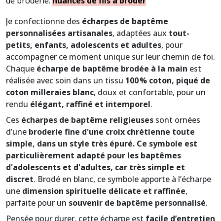
de broderie:
nuances de fils à broder
Je confectionne des
écharpes de baptême
personnalisées artisanales
, adaptées aux
tout-
petits, enfants, adolescents et adultes
, pour
accompagner ce moment unique sur leur chemin de foi.
Chaque
écharpe de baptême brodée à la main
est
réalisée avec soin dans un tissu
100 % coton, piqué de
coton milleraies blanc
, doux et confortable, pour un
rendu
élégant, raffiné et intemporel
.
Ces
écharpes de baptême religieuses
sont ornées
d’une
broderie fine d'une croix chrétienne toute
simple, dans un style très épuré. Ce symbole est
particulièrement adapté pour les baptêmes
d'adolescents et d'adultes, car très simple et
discret
. Brodé en blanc, ce symbole apporte à l’écharpe
une
dimension spirituelle délicate et raffinée
,
parfaite pour un
souvenir de baptême personnalisé
.
Pensée pour durer, cette écharpe est
facile d’entretien