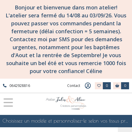
Bonjour et bienvenue dans mon atelier!
L'atelier sera fermé du 14/08 au 03/09/26. Vous
pouvez passer vos commandes pendant la
fermeture (délai confection = 5 semaines).
Contactez moi par SMS pour des demandes
urgentes, notamment pour les baptêmes
d'Aout et la rentrée de Septembre! Je vous
souhaite un bel été et vous remercie 1000 fois
pour votre confiance! Céline
0642928816
Contact
0
0
Choisissez un modèle et personnalisez-le selon vos tissus préférés de mes collections en ligne, je le confectionnerai selon vos souhaits