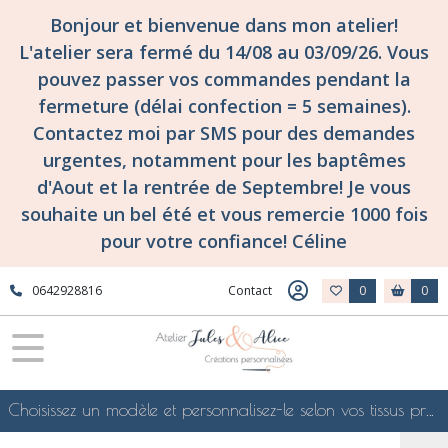
Bonjour et bienvenue dans mon atelier!
L'atelier sera fermé du 14/08 au 03/09/26. Vous
pouvez passer vos commandes pendant la
fermeture (délai confection = 5 semaines).
Contactez moi par SMS pour des demandes
urgentes, notamment pour les baptêmes
d'Aout et la rentrée de Septembre! Je vous
souhaite un bel été et vous remercie 1000 fois
pour votre confiance! Céline
0642928816
Contact
0
0
Choisissez un modèle et personnalisez-le selon vos tissus préférés de mes collections en ligne, je le confectionnerai selon vos souhaits