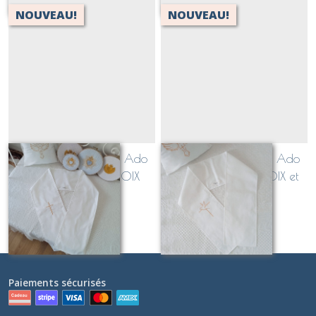
NOUVEAU!
NOUVEAU!
Echarpe de Baptême Ado
Echarpe de Baptême Ado
Adulte brodée "CROIX
Adulte brodée "CROIX et
SIMPLE" (personnalisable
COLOMBE épurées"
À partir de
26
€
À partir de
26
€
avec date et prénom)
(personnalisable avec date
et prénom)
Paiements sécurisés