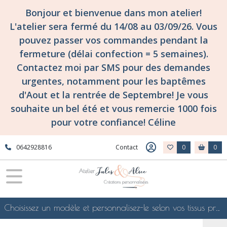
Bonjour et bienvenue dans mon atelier!
L'atelier sera fermé du 14/08 au 03/09/26. Vous
pouvez passer vos commandes pendant la
fermeture (délai confection = 5 semaines).
Contactez moi par SMS pour des demandes
urgentes, notamment pour les baptêmes
d'Aout et la rentrée de Septembre! Je vous
souhaite un bel été et vous remercie 1000 fois
pour votre confiance! Céline
0642928816
Contact
0
0
Choisissez un modèle et personnalisez-le selon vos tissus préférés de mes collections en ligne, je le confectionnerai selon vos souhaits