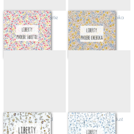
Liberty Phoebe sweetie
Liberty Phoebe chebika
(CLASSIQUE)
(CLASSIQUE)
Sur demande
Sur demande
Liberty Theo gold
Liberty Theo blue dust
(CLASSIQUE)
(CLASSIQUE)