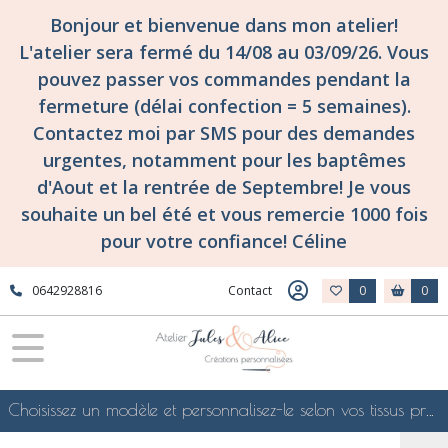
Fermer
Bonjour et bienvenue dans mon atelier!
L'atelier sera fermé du 14/08 au 03/09/26. Vous
pouvez passer vos commandes pendant la
FILTRES
fermeture (délai confection = 5 semaines).
Tous
Contactez moi par SMS pour des demandes
les
urgentes, notamment pour les baptêmes
produits
d'Aout et la rentrée de Septembre! Je vous
Tissuthèques
-
souhaite un bel été et vous remercie 1000 fois
les
pour votre confiance! Céline
collections
de
tissus
0642928816
Contact
0
0
d'atelier
Jules
&
Alice
!
Tissuthèque
Choisissez un modèle et personnalisez-le selon vos tissus préférés de mes collections en ligne, je le confectionnerai selon vos souhaits
Tissus
Liberty
of