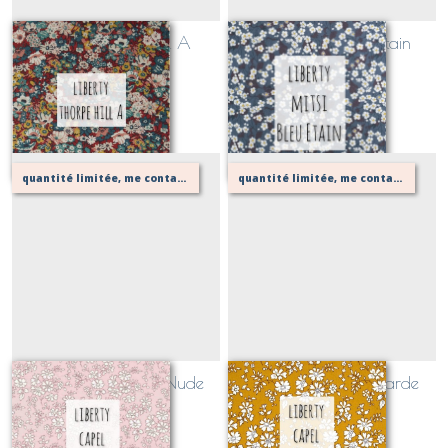
Liberty Thorpe Hill A
Liberty mitsi bleu étain
(CLASSIQUE)
(CLASSIQUE)
Sur demande
Sur demande
quantité limitée, me contacter pour vérifier possibilité de votre confection
quantité limitée, me contacter pour vérifier possibilité de votre confection
Liberty Capel Rose Nude
Liberty Capel Moutarde
(CLASSIQUE)
(CLASSIQUE)
Sur demande
Sur demande