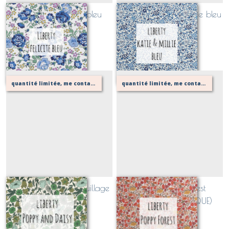
Liberty new Felicite bleu
Liberty Katie and Millie bleu
(CLASSIQUE)
(CLASSIQUE)
Sur demande
Sur demande
quantité limitée, me contacter pour vérifier possibilité de votre confection
quantité limitée, me contacter pour vérifier possibilité de votre confection
Liberty Poppy Vert feuillage
Liberty Poppy Forest
(CLASSIQUE)
NOISETTE (CLASSIQUE)
Sur demande
Sur demande