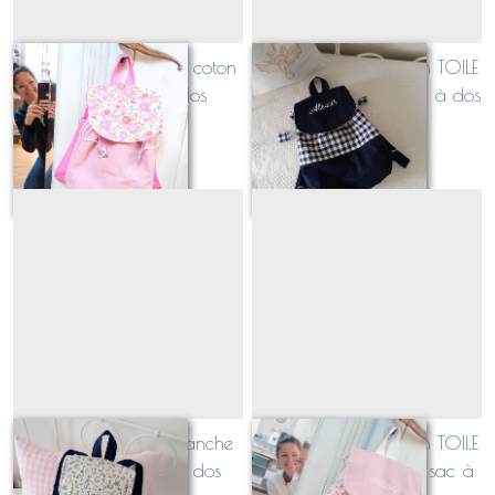
Petit LOUIS en toile de coton
Petit LOUIS Bi-colore en TOILE
épais : le sac à dos
de COTON EPAIS, sac à dos
maternelle surmesure et
maternelle surmesure et
À partir de
44
€
À partir de
47
€
personnalisé
personnalisé
Petit LOUIS en toile étanche
Petit LOUIS Bi-colore en TOILE
et souple : le sac à dos
SOUPLE et ETANCHE, sac à