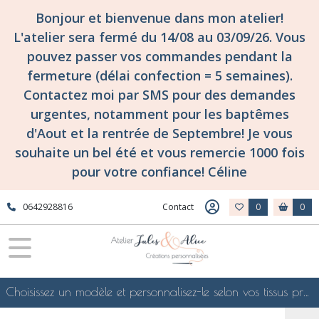
Fermer
Bonjour et bienvenue dans mon atelier!
L'atelier sera fermé du 14/08 au 03/09/26. Vous
pouvez passer vos commandes pendant la
FILTRES
fermeture (délai confection = 5 semaines).
Tous
Contactez moi par SMS pour des demandes
les
urgentes, notamment pour les baptêmes
produits
d'Aout et la rentrée de Septembre! Je vous
Confections
surmesure
souhaite un bel été et vous remercie 1000 fois
et
pour votre confiance! Céline
personnalisées
pour
la
0642928816
Contact
0
0
rentrée
scolaire!
Cartables
et
sacs
à
Choisissez un modèle et personnalisez-le selon vos tissus préférés de mes collections en ligne, je le confectionnerai selon vos souhaits
dos
personnalisés