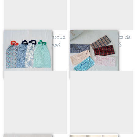
Serviette / bavoir élastiqué
Pochette range serviette de
(e) (doublure éponge)
cantine A MOTIFS,
personnalisée (tissu au
À partir de
21
€
À partir de
18
€
choix!)