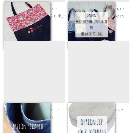
Totebag façon cabas
OPTION pour totebag :
personnalisable XL 40 x 40
broderie supplémentaire
x 10 (étanche ou non)
À partir de
45
€
À partir de
5
€
OPTION pour totebag:
OPTION pour totebag:
fermeture scratch
fermeture zippée
À partir de
4
€
À partir de
15
€