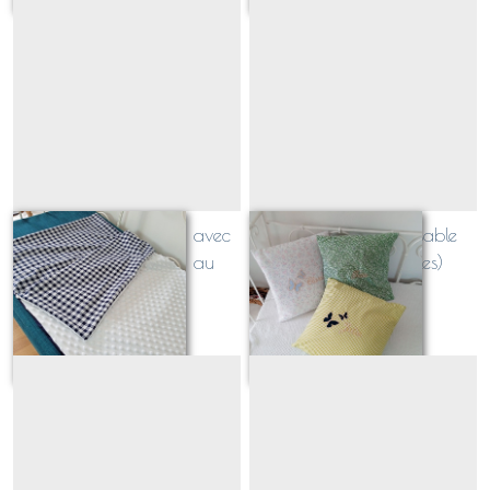
sac de sieste CHAUD avec
Coussin personnalisable
polaire minky (tissu au
PAPILLONS (2 tailles)
choix)
À partir de
59
€
À partir de
42
€