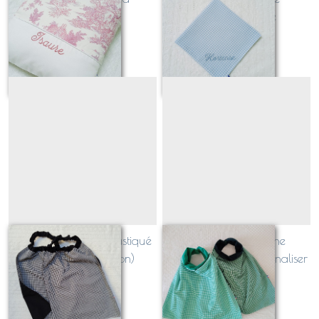
personnaliser
personnalisable
À partir de
35
€
À partir de
9
€
Serviette / bavoir élastiqué
Serviette de cantine
(e) (doublure coton)
pressionnée à personnaliser
À partir de
17
€
À partir de
12
€