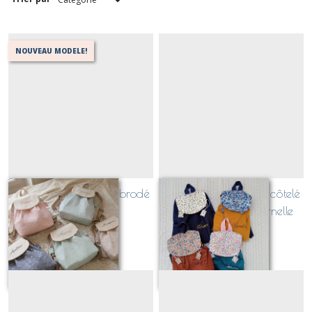
NOUVEAU MODELE!
Petit LOUIS en VICHY brodé
Petit LOUIS en velours côtelé
fleurettes
: le sac à dos maternelle
surmesure et personnalisé
À partir de
45
€
À partir de
44
€