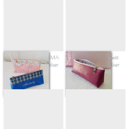
Trousse à crayon ALMA
Trousse à crayon petit
bicolore, à personnaliser
format, à personnaliser
(TOILE OUTDOOR)
À partir de
35
€
À partir de
20
€