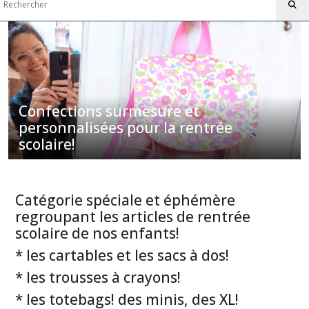
maternelle
(17)
trousse
à
crayons
(4)
Confections surmesure et
Spécial
personnalisées pour la rentrée
sieste
scolaire!
maternelle
(10)
A
table!
Catégorie spéciale et éphémère
à
regroupant les articles de rentrée
la
scolaire de nos enfants!
cantine!
Serviettes
* les cartables et les sacs à dos!
élastiquées
personnalisées
* les trousses à crayons!
(8)
* les totebags! des minis, des XL!