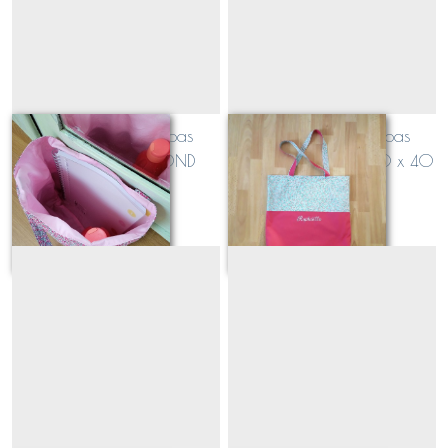
Totebag façon cabas
Totebag façon cabas
personnalisable FOND
personnalisable XL 40 x 40
EXTRA LARGE (étanche ou
x 5 (étanche ou non)
À partir de
30
€
À partir de
40
€
non)