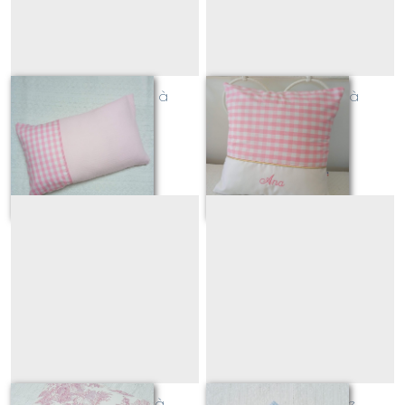
coussin 30 x 50 à
Coussin 40x40 à
personnaliser
personnaliser
À partir de
36
€
À partir de
38
€
Coussin 30x30 à
Serviette de table