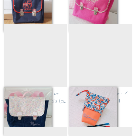
À partir de
56
€
À partir de
59
€
cartable maternelle en
Trousse pot à crayons /
velours et rabat à motifs (au
trousse magique!!
choix!)
À partir de
69
€
À partir de
30
€