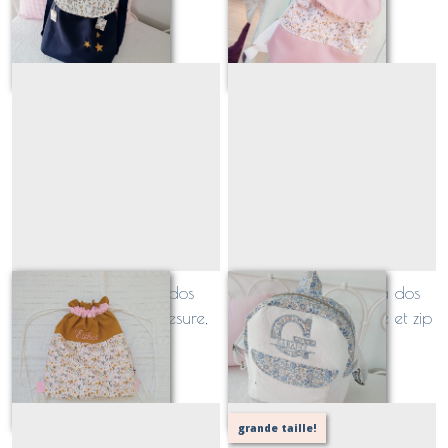
maternelle surmesure et
dos maternelle surmesure et
À partir de
44
€
À partir de
47
€
personnalisé
personnalisé
petit JULES: Sac à dos
petit ZEBULON, sac à dos
cordon enfant, surmesure,
maternelle molletonné et zip
personnalisé avec broderie
métal
À partir de
29
€
À partir de
67
€
prénom
grande taille!