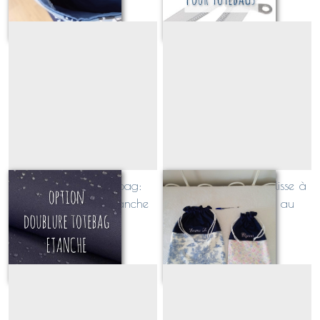
OPTION pour totebag:
sac / pochon à coulisse à
doublure en toile étanche
personnaliser (tissu au
choix!)
À partir de
4
€
À partir de
26
€