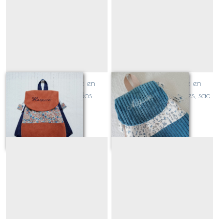
Petit LOUIS Bi-colore en
Petit LOUIS Bi-colore en
VELOURS, sac à dos
VELOURS grosses côtes, sac
maternelle surmesure et
à dos maternelle surmesure
À partir de
47
€
À partir de
47
€
personnalisé
et personnalisé