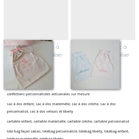
pochon plat / sac à
pochon plat / sac à
coulisse à personnaliser
coulisse à personnaliser
(plusieurs tailles)
(piqué de coton à motif)
À partir de
19
€
À partir de
21
€
confections personnalisées artisanales sur mesure
sac à dos enfant, sac à dos maternelle, sac à dos crèche, sac à dos
personnalisé, sac à dos velours et liberty
cartable enfant, cartable maternelle, cartable crèche, cartable personnalisé
tote bag façon cabas, totebag personnalisé, totebag liberty, totebag enfant,
totebag maternelle, totebag liberty