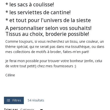
Tote
* les sacs à coulisse!
bag
façon
* les serviettes de cantine!
cabas,
personnalisés
* et tout pour l'univers de la sieste
(12)
A personnaliser selon vos souhaits!
Tissus au choix, broderie possible!
sacs
à
Comme toujours, si vous recherchez un tissu, une couleur, un
coulisse
thème spécial, qui ne serait pas dans ma tissuthèque, ou dans
(3)
mes collections de motifs à broder, faites-m'en part!
Je ferai mon possible pour trouver votre bonheur (enfin, celui
Afficher
de votre tout petit!) chez mes fournisseurs :)
les
Céline
résultats
Filtres
54 résultats
Trier par