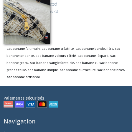
bandoulière
sac banane en tweed
en
COCO (dimensions et
Moumoute
couleur au choix!)
Sherpa
À partir de
59
€
Bouclette
(1)
sac
sac banane fait main, sac banane créatrice, sac banane bandoulière, sac
banane
banane tendance, sac banane velours côtelé, sac banane léopard, sac
bandoulière
banane graou, sac banane sangle fantaisie, sac banane xl, sac banane
en
Tweed
grande taille, sac banane unique, sac banane surmesure, sac banane hiver,
Lurex
sac banane artisanal
paillettes
(1)
Paiements sécurisés
sac
banane
bandoulière
en
Navigation
Jean
Denim