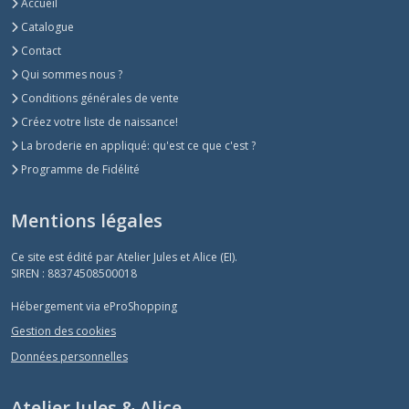
Accueil
(1)
Catalogue
Contact
options
Qui sommes nous ?
pour
sacs
Conditions générales de vente
bananes
Créez votre liste de naissance!
bandoulière
réalisés
La broderie en appliqué: qu'est ce que c'est ?
sur
Programme de Fidélité
mesure
(5)
Mentions légales
Ce site est édité par Atelier Jules et Alice (EI).
Afficher
SIREN : 88374508500018
les
résultats
Hébergement via eProShopping
Gestion des cookies
Données personnelles
Atelier Jules & Alice