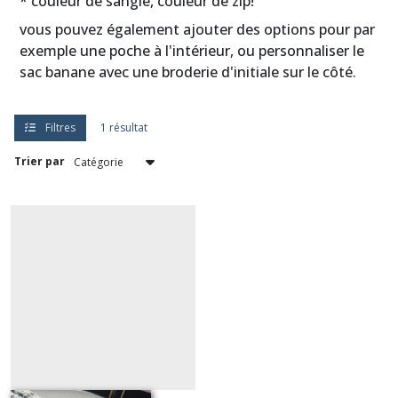
* couleur de sangle, couleur de zip!
(1)
vous pouvez également ajouter des options pour par
exemple une poche à l'intérieur, ou personnaliser le
sac
sac banane avec une broderie d'initiale sur le côté.
banane
bandoulière
en
Toile
Filtres
1 résultat
de
Coton
Trier par
(6)
sac
banane
bandoulière
en
Simili
Cuir
(1)
sac
banane