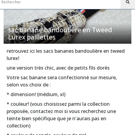
sac
banane
bandoulière
en
sac banane bandoulière en Tweed
Velours
Lurex paillettes
Côtelé
(1)
retrouvez ici les sacs bananes bandoulière en tweed
lurex!
sac
banane
une version très chic, avec de petits fils dorés
en
velours
Votre sac banane sera confectionné sur mesure,
grosses
selon vos choix de :
côtes
(2)
* dimension! (médium, xl)
* couleur! (vous choisissez parmi la collection
sac
proposée, contactez moi si vous recherchez une
banane
teinte bien spécifique que je n'aurais pas en
bandoulière
collection)
en
Suédine