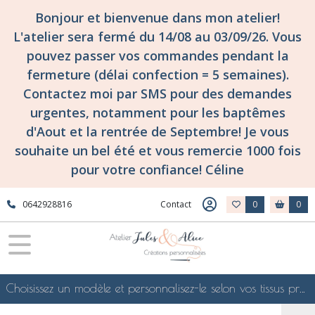
Fermer
Bonjour et bienvenue dans mon atelier!
L'atelier sera fermé du 14/08 au 03/09/26. Vous
pouvez passer vos commandes pendant la
FILTRES
fermeture (délai confection = 5 semaines).
Tous
Contactez moi par SMS pour des demandes
les
urgentes, notamment pour les baptêmes
produits
d'Aout et la rentrée de Septembre! Je vous
Confections
surmesure
souhaite un bel été et vous remercie 1000 fois
et
pour votre confiance! Céline
personnalisées
pour
toute
0642928816
Contact
0
0
la
famille!
LES
SACS
sac
banane
Choisissez un modèle et personnalisez-le selon vos tissus préférés de mes collections en ligne, je le confectionnerai selon vos souhaits
bandoulière