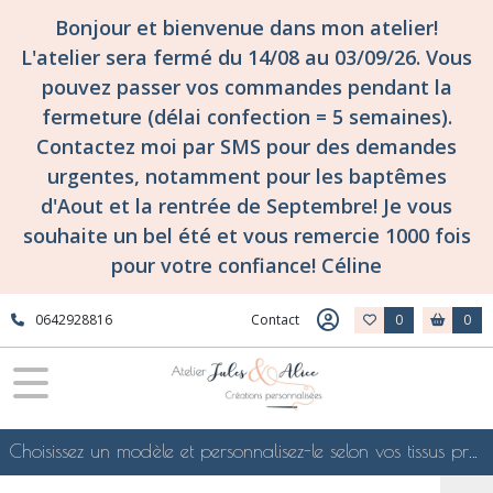
Fermer
Bonjour et bienvenue dans mon atelier!
L'atelier sera fermé du 14/08 au 03/09/26. Vous
pouvez passer vos commandes pendant la
FILTRES
fermeture (délai confection = 5 semaines).
Tous
Contactez moi par SMS pour des demandes
les
urgentes, notamment pour les baptêmes
produits
d'Aout et la rentrée de Septembre! Je vous
Tissuthèques
-
souhaite un bel été et vous remercie 1000 fois
les
pour votre confiance! Céline
collections
de
tissus
0642928816
Contact
0
0
d'atelier
Jules
&
Alice
!
Tissus
Choisissez un modèle et personnalisez-le selon vos tissus préférés de mes collections en ligne, je le confectionnerai selon vos souhaits
techniques
Tissus