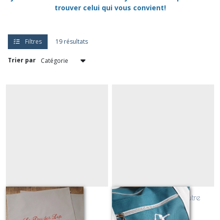
trouver celui qui vous convient!
Filtres
19 résultats
Trier par
skis vintage
Gymnaste sur poutre
(silhouette)