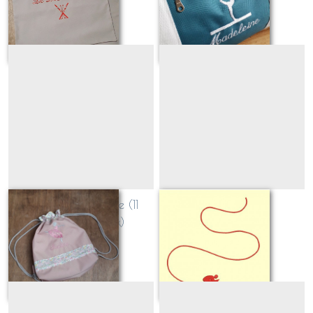
Sur demande
Sur demande
Danseuse / Ballerine (11
skieur
designs au choix)
Sur demande
Sur demande