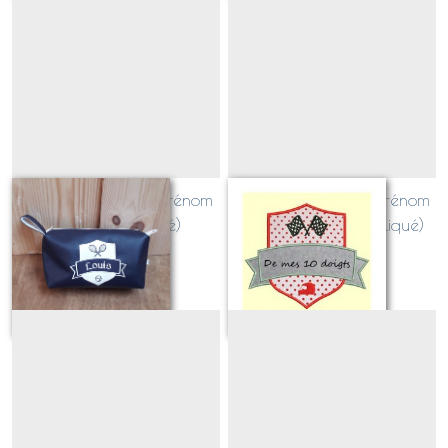
Blason SPORT avec prénom
Blason SPORT avec prénom
TENNIS (appliqué)
PILOTE CIRCUIT (appliqué)
Sur demande
Sur demande