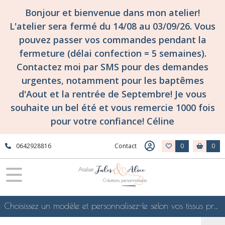
Fermer
Bonjour et bienvenue dans mon atelier!
L'atelier sera fermé du 14/08 au 03/09/26. Vous
pouvez passer vos commandes pendant la
FILTRES
fermeture (délai confection = 5 semaines).
Tous
Contactez moi par SMS pour des demandes
les
urgentes, notamment pour les baptêmes
produits
d'Aout et la rentrée de Septembre! Je vous
Collection
motif
souhaite un bel été et vous remercie 1000 fois
broderie
pour votre confiance! Céline
Motif
broderie
Sport
0642928816
Contact
0
0
et
loisirs
Sport
blason
Choisissez un modèle et personnalisez-le selon vos tissus préférés de mes collections en ligne, je le confectionnerai selon vos souhaits
sport
(13)